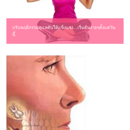
ปรับพฤติกรรมดูแลตับให้แข็งแรง…เริ่มต้นง่ายๆตั้งแต่วัน
นี้