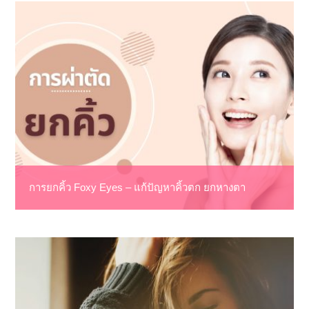
การยกคิ้ว Foxy Eyes – แก้ปัญหาคิ้วตก ยกหางตา