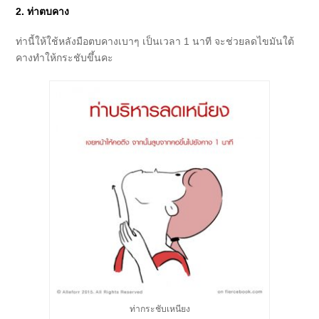
2. ท่าตบคาง
ท่านี้ให้ใช้หลังมือตบคางเบาๆ เป็นเวลา 1 นาที
จะช่วยลดไขมันใต้
คางทำให้กระชับขึ้นคะ
ท่ากระชับเหนียง