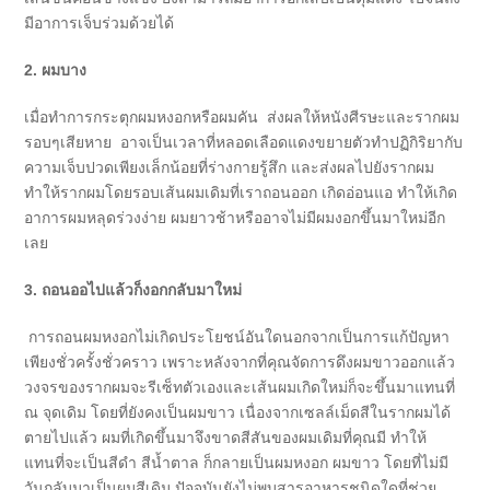
มีอาการเจ็บร่วมด้วยได้
2. ผมบาง
เมื่อทำการกระตุกผมหงอกหรือผมคัน ส่งผลให้หนังศีรษะและรากผม
รอบๆเสียหาย อาจเป็นเวลาที่หลอดเลือดแดงขยายตัวทำปฏิกิริยากับ
ความเจ็บปวดเพียงเล็กน้อยที่ร่างกายรู้สึก และส่งผลไปยังรากผม
ทำให้รากผมโดยรอบเส้นผมเดิมที่เราถอนออก เกิดอ่อนแอ ทำให้เกิด
อาการผมหลุดร่วงง่าย ผมยาวช้าหรืออาจไม่มีผมงอกขึ้นมาใหม่อีก
เลย
3. ถอนออไปแล้วก็งอกกลับมาใหม่
การถอนผมหงอกไม่เกิดประโยชน์อันใดนอกจากเป็นการแก้ปัญหา
เพียงชั่วครั้งชั่วคราว เพราะหลังจากที่คุณจัดการดึงผมขาวออกแล้ว
วงจรของรากผมจะรีเซ็ทตัวเองและเส้นผมเกิดใหม่ก็จะขึ้นมาแทนที่
ณ จุดเดิม โดยที่ยังคงเป็นผมขาว เนื่องจากเซลล์เม็ดสีในรากผมได้
ตายไปแล้ว ผมที่เกิดขึ้นมาจึงขาดสีสันของผมเดิมที่คุณมี ทำให้
แทนที่จะเป็นสีดำ สีน้ำตาล ก็กลายเป็นผมหงอก ผมขาว โดยที่ไม่มี
วันกลับมาเป็นผมสีเดิม ปัจจุบันยังไม่พบสารอาหารชนิดใดที่ช่วย