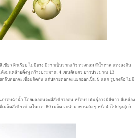
สีเขียว ผิวเรียบ ไม่มียาง มีรากเป็นรากแก้ว ทรงกลม สีน้ำตาล แทงลงดิน
นโค้งมนคล้ายติ่งหู กว้างประมาณ 4 เซนติเมตร ยาวประมาณ 13
กลีบดอกจะเชื่อมติดกัน แต่ปลายดอกจะแยกออกเป็น 5 แฉก รูปกงล้อ ไม่มี
รอบฉ่ำน้ำ โดยผลอ่อนจะมีสีเขียวอ่อน หรือบางพันธุ์อาจมีสีขาว สีเหลือง
ละมีเมล็ดสีเขียวข้างในกว่า 60 เมล็ด จะนำมาทานสด ๆ หรือนำไปปรุงสุกก็