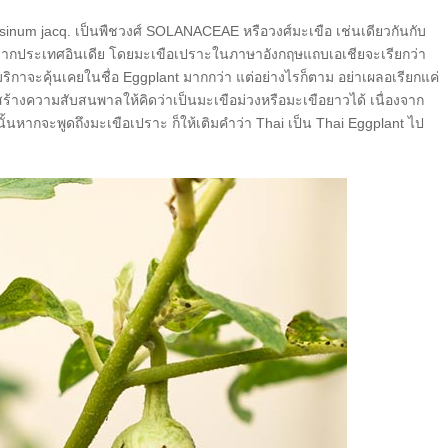
ssinum jacq. เป็นพืชวงศ์ SOLANACEAE หรือวงศ์มะเขือ เช่นเดียวกันกับ
ดจากประเทศอินเดีย โดยมะเขือเปราะในภาษาอังกฤษแถบเอเชียจะเรียกว่า
อเมริกาจะคุ้นเคยในชื่อ Eggplant มากกว่า แต่อย่างไรก็ตาม อย่าเผลอเรียกแค่
สร้างความสับสนพาลให้คิดว่าเป็นมะเขือม่วงหรือมะเขือยาวได้ เนื่องจาก
นั้นหากจะพูดถึงมะเขือเปราะ ก็ให้เติมคำว่า Thai เป็น Thai Eggplant ไป