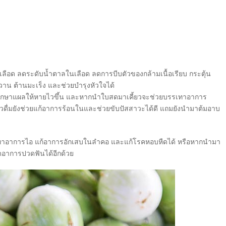
ือด ลดระดับน้ำตาลในเลือด ลดการบีบตัวของกล้ามเนื้อเรียบ กระตุ้น
าน ต้านมะเร็ง และช่วยบำรุงหัวใจได้
ักษาแผลให้หายไวขึ้น และหากนำใบสดมาเคี้ยวจะช่วยบรรเทาอาการ
วดื่มยังช่วยแก้อาการร้อนในและช่วยขับปัสสาวะได้ดี แถมยังนำมาต้มอาบ
เทาอาการไอ แก้อาการอักเสบในลำคอ และแก้โรคหอบหืดได้ หรือหากนำมา
ดอาการปวดฟันได้อีกด้วย