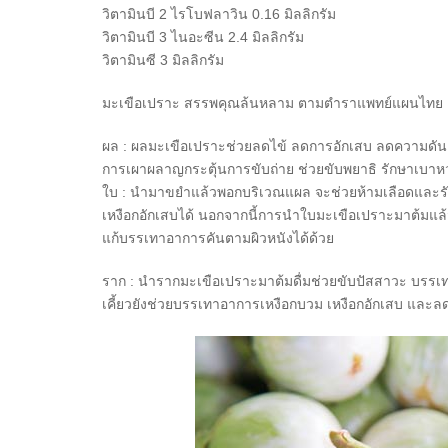
วิตามินบี 2 ไรโบฟลาวิน 0.16 มิลลิกรัม
วิตามินบี 3 ไนอะซีน 2.4 มิลลิกรัม
วิตามินซี 3 มิลลิกรัม
มะเขือเปราะ สรรพคุณล้นหลาม ตามตำราแพทย์แผนไทย
ผล :
ผลมะเขือเปราะช่วยลดไข้ ลดการอักเสบ ลดความดันเล
การเผาผลาญกระตุ้นการขับถ่าย ช่วยขับพยาธิ รักษาเบาหว
ใบ :
นำมาขยำแล้วพอกบริเวณแผล จะช่วยห้ามเลือดและร
เหงือกอักเสบได้ นอกจากนี้การนำใบมะเขือเปราะมาต้มแล้
แก้บรรเทาอาการคันตามผิวหนังได้ด้วย
ราก :
นำรากมะเขือเปราะมาต้มดื่มช่วยขับปัสสาวะ บรร
เคี้ยวยังช่วยบรรเทาอาการเหงือกบวม เหงือกอักเสบ และล