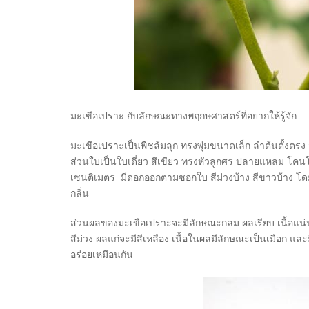
มะเขือเปราะ กับลักษณะทางพฤกษศาสตร์ที่อยากให้รู้จัก
มะเขือเปราะเป็นพืชล้มลุก ทรงพุ่มขนาดเล็ก ลำต้นตั้งตรง 
ส่วนใบเป็นใบเดี่ยว สีเขียว ทรงหัวลูกศร ปลายแหลม โค
เซนติเมตร มีดอกออกตามซอกใบ สีม่วงบ้าง สีขาวบ้าง โดย
กลิ่น
ส่วนผลของมะเขือเปราะจะมีลักษณะกลม ผลเรียบ เนื้อแน่นก
สีม่วง ผลแก่จะมีสีเหลือง เนื้อในผลมีลักษณะเป็นเมือก แ
อร่อยเหมือนกัน