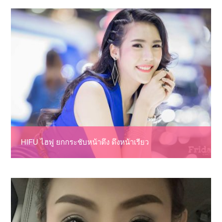
HIFU ไฮฟู ยกกระชับหน้าตึง ดึงหน้าเรียว