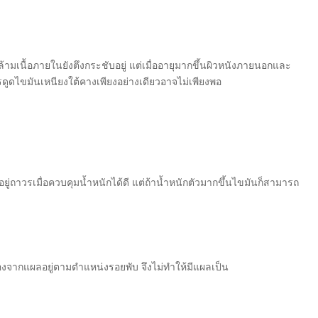
้ามเนื้อภายในยังตึงกระชับอยู่ แต่เมื่ออายุมากขึ้นผิวหนังภายนอกและ
ูดไขมันเหนียงใต้คางเพียงอย่างเดียวอาจไม่เพียงพอ
ู่ถาวรเมื่อควบคุมน้ำหนักได้ดี แต่ถ้าน้ำหนักตัวมากขึ้นไขมันก็สามารถ
องจากแผลอยู่ตามตำแหน่งรอยพับ จึงไม่ทำให้มีแผลเป็น