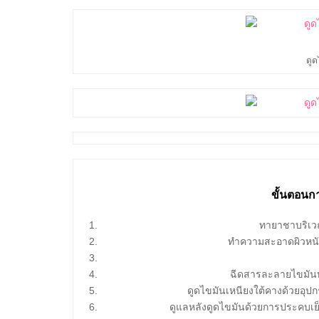
ดูด
ขั้นตอนก
ทายาชาบริเวณ
ทำความสะอาดผิวหนัง
ฉีดสารละลายไขมันบ
ดูดไขมันเหนียงใต้คางด้วยอุ
ดูแลหลังดูดไขมันด้วยการประคบเย