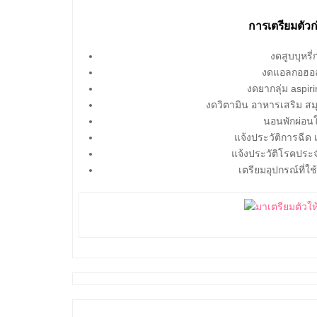
การเตรียมตัว
งดสูบบุหรี
งดแอลกอฮอล์
งดยากลุ่ม aspiri
งดวิตามิน อาหารเสริม สม
นอนพักผ่อนใ
แจ้งประวัติการฉีด
แจ้งประวัติโรคประจ
เตรียมอุปกรณ์ที่ใ