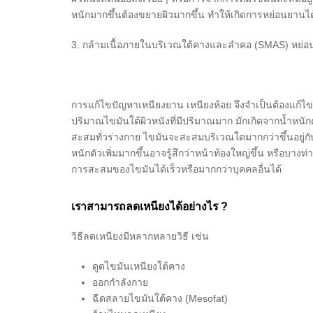
หนักมากขึ้นต้องขยายผิวมากขึ้น ทำให้เกิดการหย่อนยานได
3. กล้ามเนื้อภายในบริเวณใต้คางและลำคอ (SMAS) หย่อนคล
การแก้ไขปัญหาเหนียงยาน เหนียงห้อย จึงจำเป็นต้องแก้ไขให
ปริมาณไขมันใต้ผิวหนังที่มีปริมาณมาก มักเกิดจากน้ำหนักตั
สะสมทั่วร่างกาย ไขมันจะสะสมบริเวณใดมากกว่าขึ้นอยู่กั
หนักตัวเพิ่มมากขึ้นอาจรู้สึกว่าหน้าท้องใหญ่ขึ้น หรือบา
การสะสมของไขมันได้เร็วหรือมากกว่าบุคคลอื่นได้
เราสามารถลดเหนียงได้อย่างไร ?
วิธีลดเหนียงมีหลากหลายวิธี เช่น
ดูดไขมันเหนียงใต้คาง
ออกกำลังกาย
ฉีดสลายไขมันใต้คาง (Mesofat)