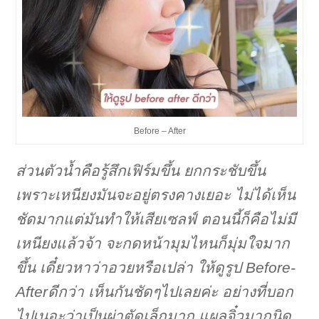
Before – After
ส่วนตัวน้ำคือรู้สึกเฟิร์มขึ้น ยกกระชับขึ้น
เพราะเหนียงมันจะอยู่ตรงคางเยอะ ไม่ได้เห็น
ชัดมากแต่มันทำให้เสียเซลฟ์ ตอนนี้ก็คือไม่มี
เหนียงแล้วจ้า จะกดหน้ามุมไหนก็มุ่มใจมาก
ขึ้น เดี๋ยวหาว่าอวยหรือเปล่า ให้ดูรูป Before-
Afterดีกว่า เห็นกันชัดๆไปเลยค่ะ อย่างที่บอก
ไปเนอะว่าเป็นผ่าตัดเล็กมาก แผลจิ๋วมากนิด