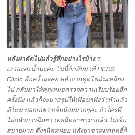
หลังผ่าตัดไปแล้วรู้สึกอย่างไรบ้าง ?
เอาละค่ะน้ำนะคะ วันนี้ก็กลับมาที่ HERS
Clinic อีกครั้งนะคะ หลังจากดูดไขมันเหนียง
ไป กลับมาให้คุณหมอตรวจความเรียบร้อยอีก
ครั้งนึ่ง แล้วก็จะมาสรุปให้เพื่อนๆฟังว่าทำแล้ว
ดีไหม บอกเลยว่าเจ็บน้อยมากๆค่ะ ถ้าใครที่
ไม่กลัวการฉีดยา เคยฉีดยาชามาแล้ว ไม่เจ็บ
สบายมาก ตึงๆนิดหน่อย หลังยาชาหมดฤทธิ์ก็