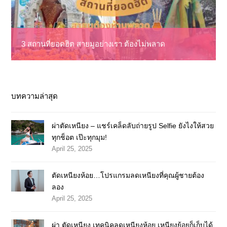
3 สถานที่ยอดฮิต สายมูอย่างเรา ต้องไม่พลาด
บทความล่าสุด
ผ่าตัดเหนียง – แชร์เคล็ดลับถ่ายรูป Selfie ยังไงให้สวย
ทุกช็อต เป๊ะทุกมุม!
April 25, 2025
ตัดเหนียงห้อย…โปรแกรมลดเหนียงที่คุณผู้ชายต้อง
ลอง
April 25, 2025
ผ่า ตัดเหนียง เทคนิคลดเหนียงห้อย เหนียงย้อยก็เก็บได้