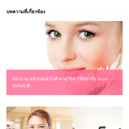
บทความที่เกี่ยวข้อง
หน้าบาน หน้ากลมทําไงดี มาดูวิธีทำให้หน้าเรียวแบบ
ธรรมชาติ