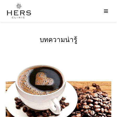
บทความน่ารู้