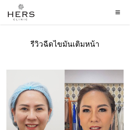
รีวิวฉีดไขมันเติมหน้า