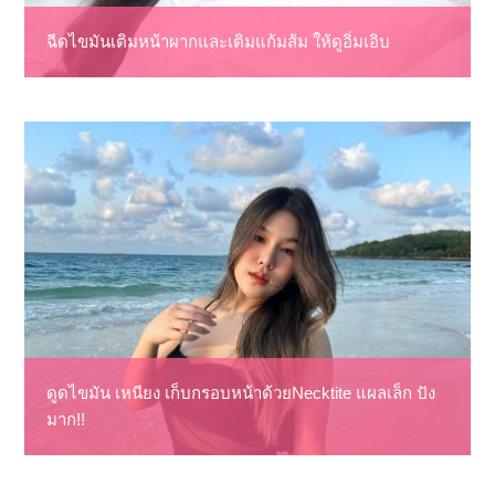
ฉีดไขมันเติมหน้าผากและเติมแก้มส้ม ให้ดูอิ่มเอิบ
ดูดไขมัน เหนียง เก็บกรอบหน้าด้วยNecktite แผลเล็ก ปัง
มาก!!