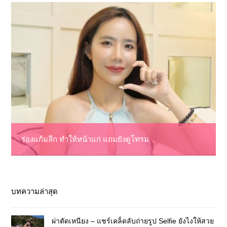
ร่องแก้มลึก ทำให้หน้าแก่ แถมยังดูโทรม
บทความล่าสุด
ผ่าตัดเหนียง – แชร์เคล็ดลับถ่ายรูป Selfie ยังไงให้สวย