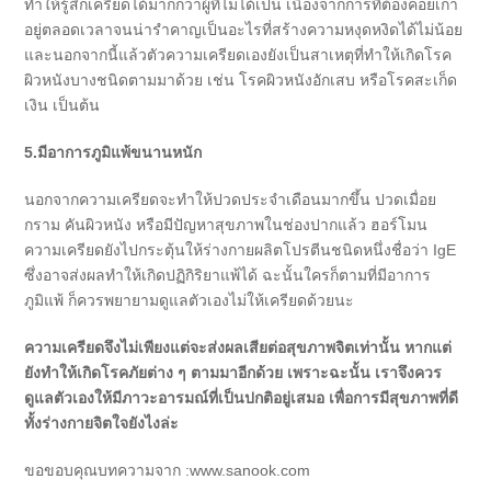
ทำให้รู้สึกเครียดได้มากกว่าผู้ที่ไม่ได้เป็น เนื่องจากการที่ต้องคอยเกา
อยู่ตลอดเวลาจนน่ารำคาญเป็นอะไรที่สร้างความหงุดหงิดได้ไม่น้อย
และนอกจากนี้แล้วตัวความเครียดเองยังเป็นสาเหตุที่ทำให้เกิดโรค
ผิวหนังบางชนิดตามมาด้วย เช่น โรคผิวหนังอักเสบ หรือโรคสะเก็ด
เงิน เป็นต้น
5
.
มีอาการภูมิแพ้ขนานหนัก
นอกจากความเครียดจะทำให้ปวดประจำเดือนมากขึ้น ปวดเมื่อย
กราม คันผิวหนัง หรือมีปัญหาสุขภาพในช่องปากแล้ว ฮอร์โมน
ความเครียดยังไปกระตุ้นให้ร่างกายผลิตโปรตีนชนิดหนึ่งชื่อว่า IgE
ซึ่งอาจส่งผลทำให้เกิดปฏิกิริยาแพ้ได้ ฉะนั้นใครก็ตามที่มีอาการ
ภูมิแพ้ ก็ควรพยายามดูแลตัวเองไม่ให้เครียดด้วยนะ
ความเครียดจึงไม่เพียงแต่จะส่งผลเสียต่อสุขภาพจิตเท่านั้น หากแต่
ยังทำให้เกิดโรคภัยต่าง ๆ ตามมาอีกด้วย เพราะฉะนั้น เราจึงควร
ดูแลตัวเองให้มีภาวะอารมณ์ที่เป็นปกติอยู่เสมอ เพื่อการมีสุขภาพที่ดี
ทั้งร่างกายจิตใจยังไงล่ะ
ขอขอบคุณบทความจาก :www.sanook.com