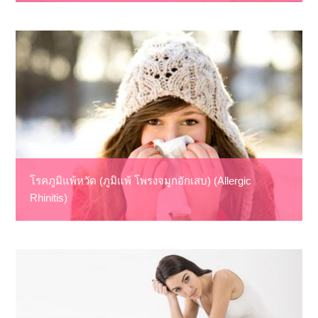
โรคภูมิแพ้หวัด (ภูมิแพ้ โพรงจมูกอักเสบ) (Allergic
Rhinitis)