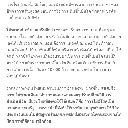
การใช้กล้ามเนื้อมัดใหญ่ และมีระดับชีพจรมากกว่าร้อยละ 70 ของ
ชีพจรการเต้นสูงสุด เช่น การวิ่ง การเดินขึ้นบันใด ทำสวน ขุดดิน
ยกน้ำหนัก เล่นกีฬา
โค้ชเบนซ์ อธิบายเสริมอีกว่า
“
อาจจะเริ่มจากการชวนเพื่อนๆ คน
รอบข้างไปออกกำลังกาย หรือถ้าไม่มีเวลา เราสามารถออกกำลังกาย
เองได้เช่นเวลาก่อนจะนอน คือการ แพลงค์ (plank) โดยทำก่อน
นอนวันละ 5-10 นาที แค่นี้ก็ช่วยบริหารหน้าท้องได้ หรือจากที่เคยไช้
ลิฟต์เวลาขึ้นไปทำงานก็ลองปรับมาเป็นการเดินขึ้นบันได เท่านี้ก็
ช่วยให้เราขยับร่างกายมากขึ้นกว่าเดิม หรือแม้กระทั่งการเดิน ก็
ควรเดินอย่างน้อยวันละ 10,000 ก้าว ก็สามารถช่วยในการเผา
ผลาญได้ครับ”
จากสภาวะที่คนไทยเพิ่มจำนวนการ อ้วนลงพุง มากขึ้น
สสส. จึง
อยากให้ทุกคนหันมาสำรวจตนเองและค่อยๆปรับเปลี่ยนวิธีการ
ดำเนินชีวิต มีประโยคที่ยังคงใช้ได้เสมอ ก็คือ “การไม่มีโรคเป็น
ลาภอันประเสริฐ” เพราะคำนี้จึงทำให้เรามีความสุขกับการใช้ชีวิต
ประจำวันแบบไม่มีปัญหาเรื่องสุขภาพอีกทั้งยังส่งต่อให้คนรอบข้างได้
มีสุขภาพที่ดีตามมาอีกด้วย