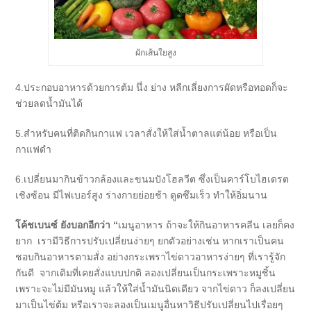
ผักเส้นใยสูง
4.ประกอบอาหารด้วยการต้ม นึ่ง ย่าง หลีกเลี่ยงการผัดหรือทอดก็จะ
ช่วยลดน้ำมันได้
5.สำหรับคนที่ติดกินกาแฟ เวลาสั่งให้ใส่น้ำตาลแต่น้อย หรือเป็น
กาแฟดำ
6.เปลี่ยนมากินข้าวกล้องและขนมปังโฮลวีต ซึ่งเป็นคาร์โบไฮเดรต
เชิงซ้อน มีไฟเบอร์สูง ร่างกายย่อยช้า ดูดซึมเร็ว ทำให้อิ่มนาน
โค้ชเบนซ์ ยังบอกอีกว่า
“
เมนูอาหาร ถ้าจะให้กินอาหารคลีน เลยก็คง
ยาก เรามีวิธีการปรับเปลี่ยนง่ายๆ ยกตัวอย่างเช่น หากเราเป็นคน
ชอบกินอาหารตามสั่ง อย่างกระเพราไข่ดาวอาหารง่ายๆ ที่เรารู้จัก
กันดี จากเดิมที่เคยสั่งแบบปกติ ลองเปลี่ยนเป็นกระเพราะหมูชิ้น
เพราะจะไม่มีมันหมู แล้วให้ใส่น้ำมันนิดเดียว จากไข่ดาว ก็ลงเปลี่ยน
มาเป็นไข่ต้ม หรือเราจะลองเป็นเมนูอื่นหาวิธีปรับเปลี่ยนไปเรื่อยๆ