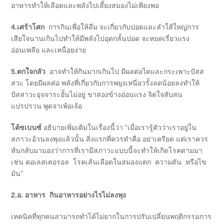
อาหารทำให้เลือดและพลังไปเลี้ยงสมองไม่เพียงพอ
4.เศร้าโศก
การกินเพื่อให้ลืม จะเกี่ยวกับปอดและลำใส้ใหญ่การ
เสียใจนานเกินไปทำให้มีพลังไปอุดกลั้นปอด จะหมดเรี่ยวแรง
อ่อนเพลีย และเหนื่อยง่าย
5.ตกใจกลัว
อาจทำให้กินมากเกินไป มีผลต่อไตและกระเพาะปัสส
สวะ โดยมีผลต่อ พลังที่เกี่ยวกับการพยุงเหนี่ยวรั้งลดน้อยลงทำให้
ปัสสาวะอุจจาระอั้นไม่อยู่ ขาสองข้างอ่อนแรง จิตใจสับสน
แปรปรวน พูดจาเพ้อเจ้อ
โค้ชเบนซ์
อธิบายเพิ่มเติมในเรื่องนี้ว่า “เมื่อเรารู้ตัวว่าเราอยู่ใน
สภาวะอ้วนลงพุงแล้วนั้น สิ่งแรกที่ควรทำคือ อย่าเครียด แต่เราควร
หันกลับมามองว่าการที่เรามีสภาวะแบบนี้จะทำให้เกิดโรคตามมา
เช่น คอเลสเตอรอล โรคเส้นเลือดในสมองแตก ความดัน หรือไข
มัน”
2.อ. อาหาร กินอาหารอย่างไรไม่ลงพุง
เทคนิคที่ทุกคนสามารถทำได้ไม่ยากในการปรับเปลี่ยนพฤติกรรมการ