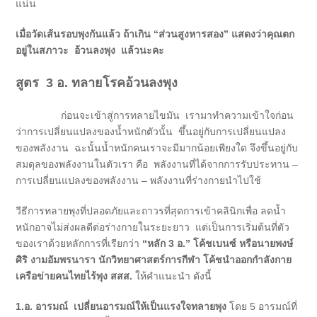
แน่น
เมื่อวัดเส้นรอบพุงกันแล้ว ถ้าเกิน “ส่วนสูงหารสอง” แสดงว่าคุณตก
อยู่ในสภาวะ อ้วนลงพุง แล้วนะคะ
สูตร 3 อ. ทลายโรคอ้วนลงพุง
ก่อนจะเข้าสู่การทลายไขมัน เรามาทำความเข้าใจก่อน
ว่าการเปลี่ยนแปลงของน้ำหนักตัวนั้น ขึ้นอยู่กับการเปลี่ยนแปลง
ของพลังงาน ฉะนั้นน้ำหนักคนเราจะมีมากน้อยเพียงใด จึงขึ้นอยู่กับ
สมดุลของพลังงานในตัวเรา คือ พลังงานที่ได้จากการรับประทาน –
การเปลี่ยนแปลงของพลังงาน – พลังงานที่ร่างกายนำไปใช้
วีธีการทลายพุงที่ปลอดภัยและถาวรที่สุดการเข้าคลินิกเพื่อ ลดน้ำ
หนักอาจไม่ส่งผลดีต่อร่างกายในระยะยาว แต่เป็นการเริ่มต้นที่ตัว
ของเราด้วยหลักการที่เรียกว่า
“
หลัก 3 อ.”
โค้ชเบนซ์ หรือนายพงษ์
ศิริ งามอัมพรนารา นักวิทยาศาสตร์การกีฬา โค้ชนำออกกำลังกาย
เครือข่ายคนไทยไร้พุง สสส.
ให้คำแนะนำ ดังนี้
1.อ. อารมณ์ เปลี่ยนอารมณ์ให้เป็นแรงใจทลายพุง
โดย 5 อารมณ์ที่