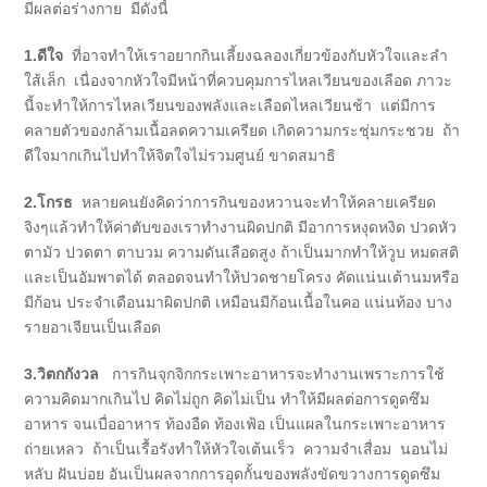
มีผลต่อร่างกาย มีดังนี้
1.ดีใจ
ที่อาจทำให้เราอยากกินเลี้ยงฉลองเกี่ยวข้องกับหัวใจและลำ
ใส้เล็ก เนื่องจากหัวใจมีหน้าที่ควบคุมการไหลเวียนของเลือด ภาวะ
นี้จะทำให้การไหลเวียนของพลังและเลือดไหลเวียนช้า แต่มีการ
คลายตัวของกล้ามเนื้อลดความเครียด เกิดความกระชุ่มกระชวย ถ้า
ดีใจมากเกินไปทำให้จิตใจไม่รวมศูนย์ ขาดสมาธิ
2.โกรธ
หลายคนยังคิดว่าการกินของหวานจะทำให้คลายเครียด
จิงๆแล้วทำให้ค่าตับของเราทำงานผิดปกติ มีอาการหงุดหงิด ปวดหัว
ตามัว ปวดตา ตาบวม ความดันเลือดสูง ถ้าเป็นมากทำให้วูบ หมดสติ
และเป็นอัมพาตได้ ตลอดจนทำให้ปวดชายโครง คัดแน่นเต้านมหรือ
มีก้อน ประจำเดือนมาผิดปกติ เหมือนมีก้อนเนื้อในคอ แน่นท้อง บาง
รายอาเจียนเป็นเลือด
3.วิตกกังวล
การกินจุกจิกกระเพาะอาหารจะทำงานเพราะการใช้
ความคิดมากเกินไป คิดไม่ถูก คิดไม่เป็น ทำให้มีผลต่อการดูดซึม
อาหาร จนเบื่ออาหาร ท้องอืด ท้องเฟ้อ เป็นแผลในกระเพาะอาหาร
ถ่ายเหลว ถ้าเป็นเรื้อรังทำให้หัวใจเต้นเร็ว ความจำเสื่อม นอนไม่
หลับ ฝันบ่อย อันเป็นผลจากการอุดกั้นของพลังขัดขวางการดูดซึม