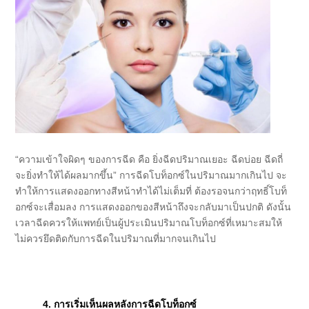
“ความเข้าใจผิดๆ ของการฉีด คือ ยิ่งฉีดปริมาณเยอะ ฉีดบ่อย ฉีดถี่
จะยิ่งทำให้ได้ผลมากขึ้น” การฉีดโบท็อกซ์ในปริมาณมากเกินไป จะ
ทำให้การแสดงออกทางสีหน้าทำได้ไม่เต็มที่ ต้องรอจนกว่าฤทธิ์โบท็
อกซ์จะเสื่อมลง การแสดงออกของสีหน้าถึงจะกลับมาเป็นปกติ ดังนั้น
เวลาฉีดควรให้แพทย์เป็นผู้ประเมินปริมาณโบท็อกซ์ที่เหมาะสมให้
ไม่ควรยึดติดกับการฉีดในปริมาณที่มากจนเกินไป
4. การเริ่มเห็นผลหลังการฉีดโบท็อกซ์