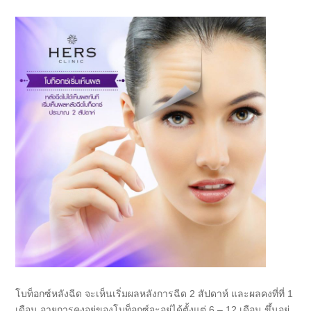
โบท็อกซ์หลังฉีด จะเห็นเริ่มผลหลังการฉีด 2 สัปดาห์ และผลคงที่ที่ 1
เดือน อายุการคงอยู่ของโบท็อกซ์จะอยู่ได้ตั้งแต่ 6 – 12 เดือน ขึ้นอยู่