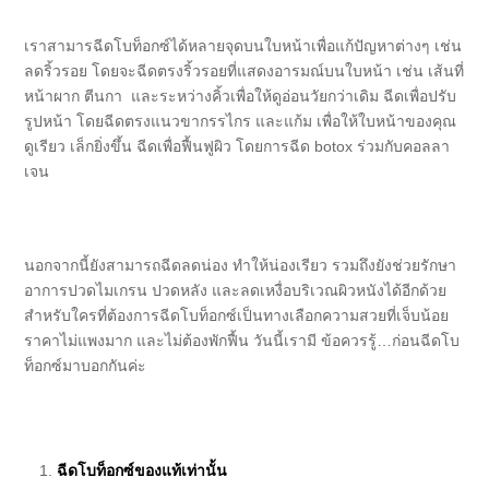
เราสามารฉีดโบท็อกซ์ได้หลายจุดบนใบหน้าเพื่อแก้ปัญหาต่างๆ เช่น
ลดริ้วรอย โดยจะฉีดตรงริ้วรอยที่แสดงอารมณ์บนใบหน้า เช่น เส้นที่
หน้าผาก ตีนกา และระหว่างคิ้วเพื่อให้ดูอ่อนวัยกว่าเดิม ฉีดเพื่อปรับ
รูปหน้า โดยฉีดตรงแนวขากรรไกร และแก้ม เพื่อให้ใบหน้าของคุณ
ดูเรียว เล็กยิ่งขึ้น ฉีดเพื่อฟื้นฟูผิว โดยการฉีด botox ร่วมกับคอลลา
เจน
นอกจากนี้ยังสามารถฉีดลดน่อง ทำให้น่องเรียว รวมถึงยังช่วยรักษา
อาการปวดไมเกรน ปวดหลัง และลดเหงื่อบริเวณผิวหนังได้อีกด้วย
สำหรับใครที่ต้องการฉีดโบท็อกซ์เป็นทางเลือกความสวยที่เจ็บน้อย
ราคาไม่แพงมาก และไม่ต้องพักฟื้น วันนี้เรามี ข้อควรรู้…ก่อนฉีดโบ
ท็อกซ์มาบอกกันค่ะ
ฉีดโบท็อกซ์ของแท้เท่านั้น