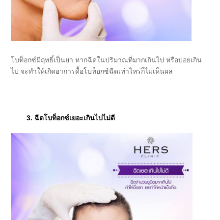
โบท็อกซ์มีฤทธิ์เป็นยา หากฉีดในปริมาณที่มากเกินไป หรือบ่อยเกิน
ไป จะทำให้เกิดอาการดื้อโบท็อกซ์ฉีดเท่าไหร่ก็ไม่เห็นผล
3. ฉีดโบท็อกซ์เยอะเกินไปไม่ดี