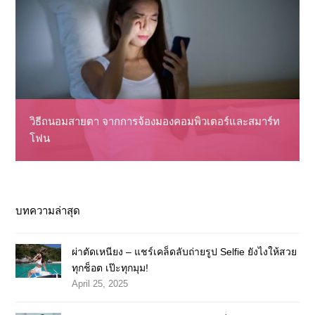
วิธีถนอมสายตา จากการจ้องมองคอมพิวเตอร์และสมาร์ท
โฟน
บทความล่าสุด
ผ่าตัดเหนียง – แชร์เคล็ดลับถ่ายรูป Selfie ยังไงให้สวย
ทุกช็อต เป๊ะทุกมุม!
April 25, 2025