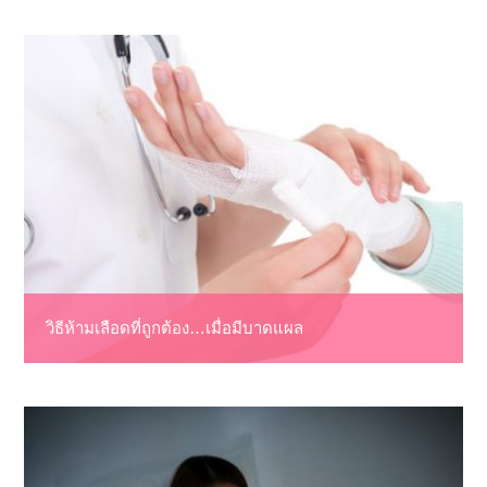
วิธีห้ามเลือดที่ถูกต้อง…เมื่อมีบาดแผล