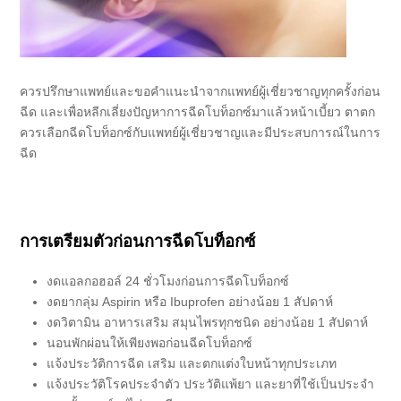
ควรปรึกษาแพทย์และขอคำแนะนำจากแพทย์ผู้เชี่ยวชาญทุกครั้งก่อน
ฉีด และเพื่อหลีกเลี่ยงปัญหาการฉีดโบท็อกซ์มาแล้วหน้าเบี้ยว ตาตก
ควรเลือกฉีดโบท็อกซ์กับแพทย์ผู้เชี่ยวชาญและมีประสบการณ์ในการ
ฉีด
การเตรียมตัวก่อนการฉีดโบท็อกซ์
งดแอลกอฮอล์ 24 ชั่วโมงก่อนการฉีดโบท็อกซ์
งดยากลุ่ม Aspirin หรือ Ibuprofen อย่างน้อย 1 สัปดาห์
งดวิตามิน อาหารเสริม สมุนไพรทุกชนิด อย่างน้อย 1 สัปดาห์
นอนพักผ่อนให้เพียงพอก่อนฉีดโบท็อกซ์
แจ้งประวัติการฉีด เสริม และตกแต่งใบหน้าทุกประเภท
แจ้งประวัติโรคประจำตัว ประวัติแพ้ยา และยาที่ใช้เป็นประจำ