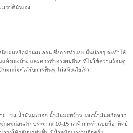
มชาตินั่นเอง
 หนีบผมหรือม้วนผมลอน ซึ่งการทำแบบนั้นบ่อยๆ จะทำให้
มแห้งเองบ้าง และควรทำทรงผมอื่นๆ ที่ไม่ใช้ความร้อนดู
้นผมก็จะได้รับการฟื้นฟู ไม่แห้งเสียเร็ว
มาย เช่น น้ำมันมะกอก น้ำมันมะพร้าว และน้ำมันสกัดจาก
มักผมก่อนสระประมาณ 10-15 นาที การทำแบบนี้อาทิตย์
นบำรุงให้กลับมาชุ่มชื้น มีน้ำหนักเงางามอีกครั้ง