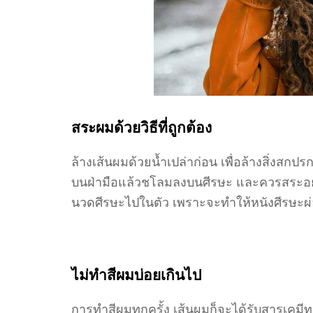
สระผมด้วยวิธีที่ถูกต้อง
ล้างเส้นผมด้วยน้ำเปล่าก่อน เพื่อล้างสิ่งสก
บนฝ่ามือแล้วชโลมลงบนศีรษะ และควรสระอย่
นวดศีรษะไปในตัว เพราะจะทำให้หนังศีรษะผ
ไม่ทำสีผมบ่อยเกินไป
การทำสีผมทุกครั้ง เส้นผมก็จะได้รับสารเคมีท