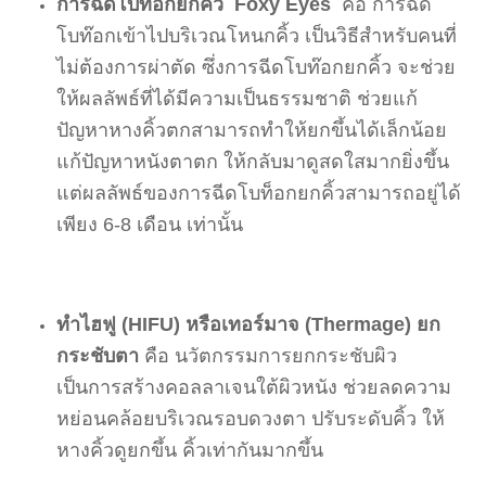
การฉีดโบท็อกยกคิ้ว Foxy Eyes
คือ การฉีด
โบท๊อกเข้าไปบริเวณโหนกคิ้ว เป็นวิธีสำหรับคนที่
ไม่ต้องการผ่าตัด ซึ่งการฉีดโบท๊อกยกคิ้ว จะช่วย
ให้ผลลัพธ์ที่ได้มีความเป็นธรรมชาติ ช่วยแก้
ปัญหาหางคิ้วตกสามารถทำให้ยกขึ้นได้เล็กน้อย
แก้ปัญหาหนังตาตก ให้กลับมาดูสดใสมากยิ่งขึ้น
แต่ผลลัพธ์ของการฉีดโบท็อกยกคิ้วสามารถอยู่ได้
เพียง
6-8 เดือน เท่านั้น
ทำไฮฟู (HIFU) หรือเทอร์มาจ (Thermage) ยก
กระชับตา
คือ นวัตกรรมการยกกระชับผิว
เป็นการสร้างคอลลาเจนใต้ผิวหนัง ช่วยลดความ
หย่อนคล้อยบริเวณรอบดวงตา ปรับระดับคิ้ว ให้
หางคิ้วดูยกขึ้น คิ้วเท่ากันมากขึ้น