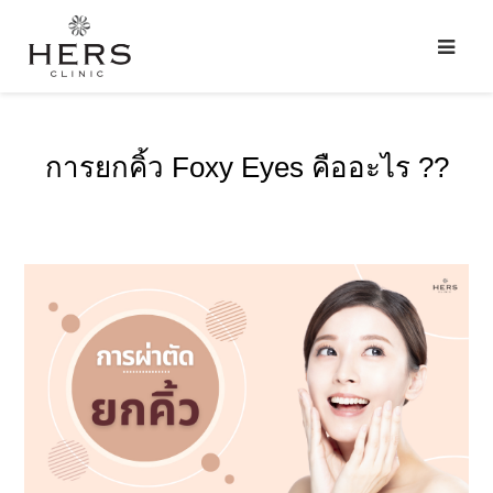
การยกคิ้ว Foxy Eyes คืออะไร ??