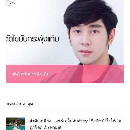
ตัดไขมันกระพุ้งแก้ม
บทความล่าสุด
ผ่าตัดเหนียง – แชร์เคล็ดลับถ่ายรูป Selfie ยังไงให้สวย
ทุกช็อต เป๊ะทุกมุม!