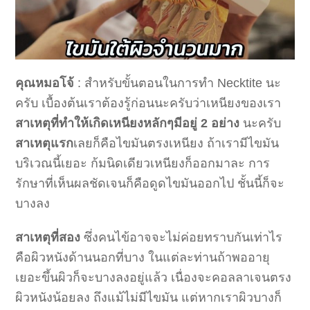
คุณหมอโจ้
: สำหรับขั้นตอนในการทำ Necktite นะ
ครับ เบื้องต้นเราต้องรู้ก่อนนะครับว่าเหนียงของเรา
สาเหตุที่ทำให้เกิดเหนียงหลักๆมีอยู่ 2 อย่าง
นะครับ
สาเหตุแรก
เลยก็คือไขมันตรงเหนียง ถ้าเรามีไขมัน
บริเวณนี้เยอะ ก้มนิดเดียวเหนียงก็ออกมาละ การ
รักษาที่เห็นผลชัดเจนก็คือดูดไขมันออกไป ชั้นนี้ก็จะ
บางลง
สาเหตุที่สอง
ซึ่งคนไข้อาจจะไม่ค่อยทราบกันเท่าไร
คือผิวหนังด้านนอกที่บาง ในแต่ละท่านถ้าพออายุ
เยอะขึ้นผิวก็จะบางลงอยู่แล้ว เนื่องจะคอลลาเจนตรง
ผิวหนังน้อยลง ถึงแม้ไม่มีไขมัน แต่หากเราผิวบางก็