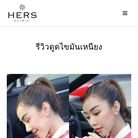
รีวิวดูดไขมันเหนียง