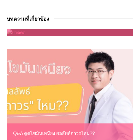
บทความที่เกี่ยวข้อง
ปวดคอ
Q&A ดูดไขมันเหนียง ผลลัพธ์ถาวรไหม??